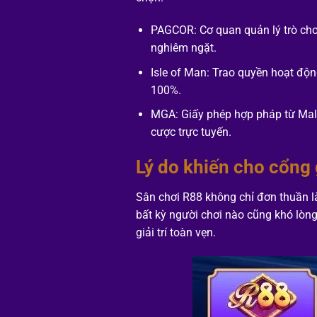
Lý do khiến cho cổng
Sân chơi R88 không chỉ đơn thuần là
bất kỳ người chơi nào cũng khó lòn
giải trí toàn vẹn.