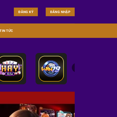
ĐĂNG KÝ
ĐĂNG NHẬP
TIN TỨC