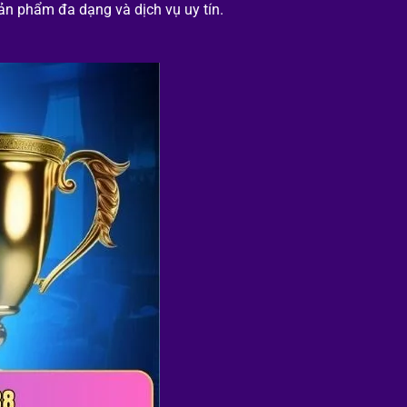
iệu thành viên, minh chứng cho sức
iềm tin vững chắc mà cộng đồng
 đáng tự hào như: