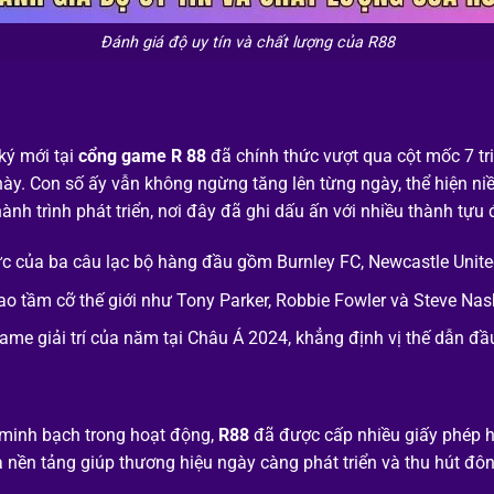
thức của ba câu lạc bộ hàng đầu gồm Burnley FC, Newcastle Uni
ao tầm cỡ thế giới như Tony Parker, Robbie Fowler và Steve Nash
me giải trí của năm tại Châu Á 2024, khẳng định vị thế dẫn đầu
 minh bạch trong hoạt động,
R88
đã được cấp nhiều giấy phép h
à nền tảng giúp thương hiệu ngày càng phát triển và thu hút đô
 nổi tiếng của Philippines, cấp phép cho
R 88
sau khi đáp ứng 
ng cho cổng game nhờ hệ thống bảo mật đạt chuẩn quốc tế và đ
a Gaming Authority, cơ quan uy tín bậc nhất châu Âu trong việ