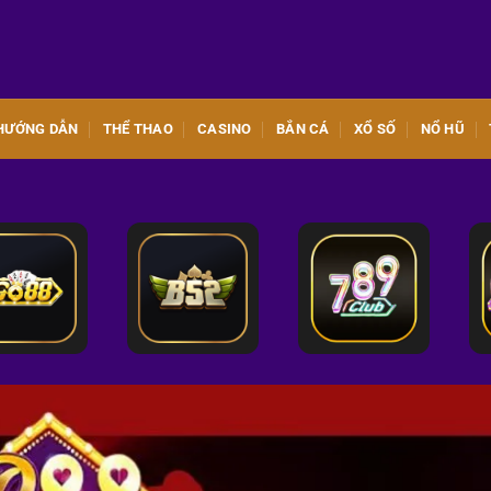
HƯỚNG DẪN
THỂ THAO
CASINO
BẮN CÁ
XỔ SỐ
NỔ HŨ