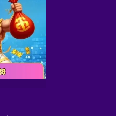
Gambling
crogaming
ể thao mỗi ngày