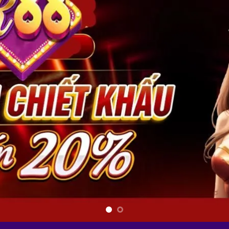
Link Vào Không Bị Chặn, Đăng Ký Nhậ
n hiện nay,
R88
vẫn tạo được dấu ấn riêng nhờ sự đầu tư bài bản
ng cá cược thể thao đỉnh cao, slot game đa dạng hay casino tr
 mà và chính sách thưởng cạnh tranh. Sự kết hợp giữa công ngh
8 trở thành lựa chọn quen thuộc của đông đảo game thủ. Cùng t
làm nên sức hút của thương hiệu này.