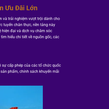
ới sự cấp phép của các tổ chức quốc
g sản phẩm, chính sách khuyến mãi