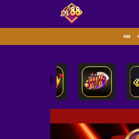
Bỏ
qua
nội
dung
R88